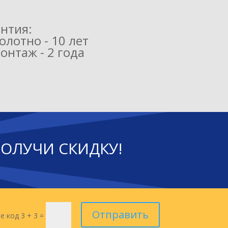
нтия:
олотно - 10 лет
онтаж - 2 года
ПОЛУЧИ СКИДКУ!
Отправить
е код
3 + 3
=