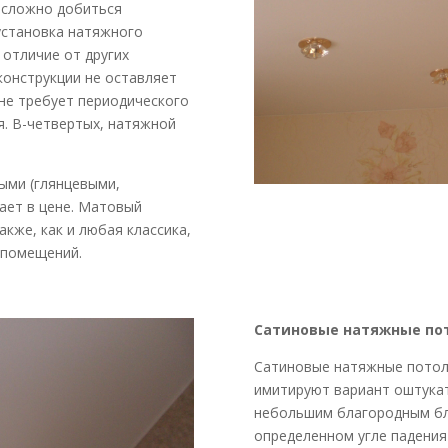
ь сложно добиться
установка натяжного
 отличие от других
конструкции не оставляет
не требует периодического
я. В-четвертых, натяжной
ыми (глянцевыми,
ает в цене. Матовый
акже, как и любая классика,
 помещений.
Сатиновые натяжные по
Сатиновые натяжные потолк
имитируют вариант оштукат
небольшим благородным бл
определенном угле падения