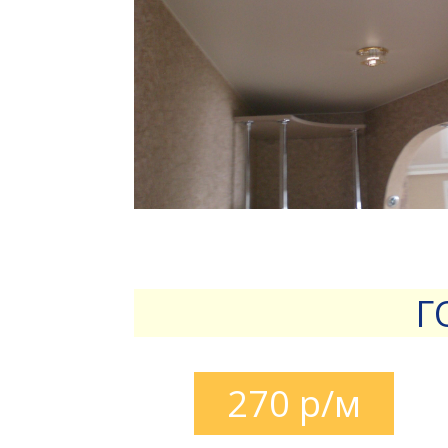
Г
270 р/м