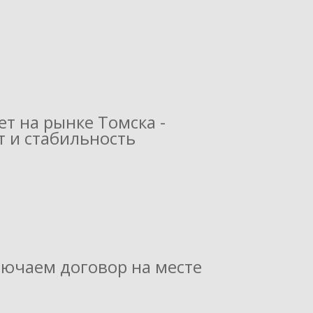
ет на рынке Томска -
 и стаби­льность
лючаем договор на месте