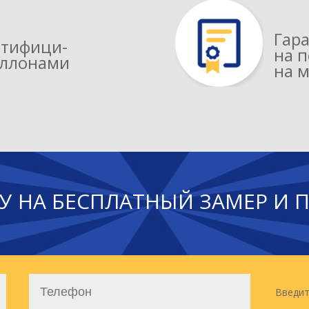
Гара
ртифици­
на п
аллонами
на м
У НА БЕСПЛАТНЫЙ ЗАМЕР И 
Введит